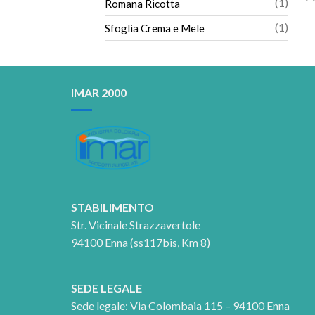
1
1
Romana Ricotta
prodo
1
1
Sfoglia Crema e Mele
prodo
IMAR 2000
STABILIMENTO
Str. Vicinale Strazzavertole
94100 Enna (ss117bis, Km 8)
SEDE LEGALE
Sede legale: Via Colombaia 115 – 94100 Enna