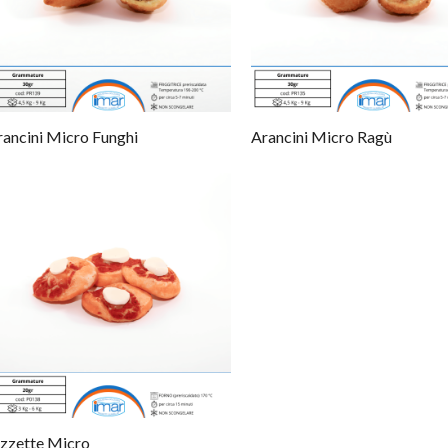
tto
tto
rancini Micro Funghi
Arancini Micro Ragù
ti
tto
tto
tto
tto
ti
tto
tto
tto
izzette Micro