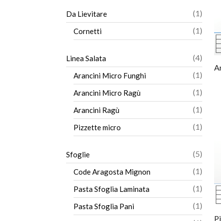
1
1
Da Lievitare
prodo
1
1
Cornetti
prodo
4
4
Linea Salata
A
prodot
1
1
Arancini Micro Funghi
prodo
1
1
Arancini Micro Ragù
prodo
1
1
Arancini Ragù
prodo
1
1
Pizzette micro
prodo
5
5
Sfoglie
prodot
1
1
Code Aragosta Mignon
prodo
1
1
Pasta Sfoglia Laminata
prodo
1
1
Pasta Sfoglia Pani
prodo
P