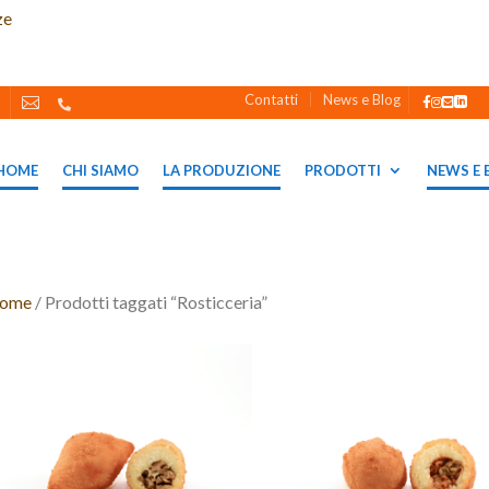
ze
Contatti
News e Blog






HOME
CHI SIAMO
LA PRODUZIONE
PRODOTTI
NEWS E 
ome
/ Prodotti taggati “Rosticceria”
ti
ti
ti
tto