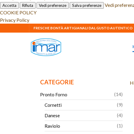
Vedi preferen
Accetta
Rifiuta
Vedi preferenze
Salva preferenze
COOKIE POLICY
Privacy Policy
FRESCHE BONTÀ ARTIGIANALI DAL GUSTO AUTENTICO
CATEGORIE
H
14
14
Pronto Forno
prodot
9
9
Cornetti
prodot
4
4
Danese
prodot
1
1
Raviolo
prodo