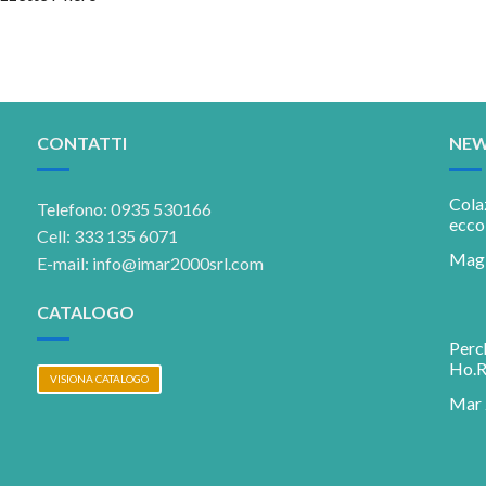
tto
tto
CONTATTI
NEW
Colaz
Telefono: 0935 530166
ecco
Cell: 333 135 6071
Mag 
E-mail: info@imar2000srl.com
CATALOGO
Perch
Ho.R
VISIONA CATALOGO
Mar 