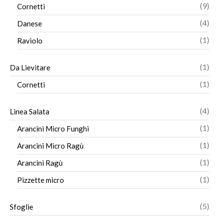
pro
9
9
Cornetti
pro
4
4
Danese
pro
1
1
Raviolo
pro
1
1
Da Lievitare
pro
1
1
Cornetti
pro
4
4
Linea Salata
pro
1
1
Arancini Micro Funghi
pro
1
1
Arancini Micro Ragù
pro
1
1
Arancini Ragù
pro
1
1
Pizzette micro
pro
5
5
Sfoglie
pro