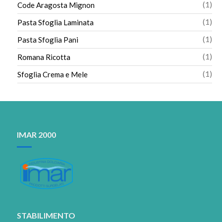
1
1
Code Aragosta Mignon
pro
1
1
Pasta Sfoglia Laminata
pro
1
1
Pasta Sfoglia Pani
pro
1
1
Romana Ricotta
pro
1
1
Sfoglia Crema e Mele
pro
IMAR 2000
STABILIMENTO